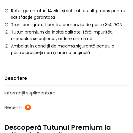
La
Retur garantat în 14 zile și schimb cu alt produs pentru
Cigarette
satisfacție garantată
Bleue
Transport gratuit pentru comenzile de peste 350 RON
la
Tutun premium de înaltă calitate, fără impurități,
Galeata
meticulos selecționat, ardere uniformă
si
Ambalat în condiții de maximă siguranță pentru a
Punga,
păstra prospețimea și aroma originală
1
KG
Descriere
Informații suplimentare
Recenzii
0
Descoperă Tutunul Premium la