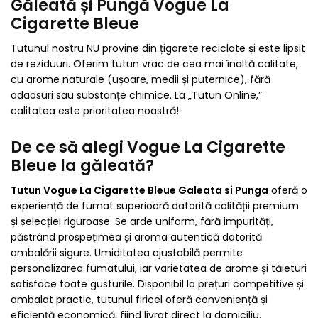
Găleată și Pungă Vogue La
Cigarette Bleue
Tutunul nostru NU provine din țigarete reciclate și este lipsit
de reziduuri. Oferim tutun vrac de cea mai înaltă calitate,
cu arome naturale (ușoare, medii și puternice), fără
adaosuri sau substanțe chimice. La „Tutun Online,”
calitatea este prioritatea noastră!
De ce să alegi Vogue La Cigarette
Bleue la găleată?
Tutun Vogue La Cigarette Bleue Galeata si Punga
oferă o
experiență de fumat superioară datorită calității premium
și selecției riguroase. Se arde uniform, fără impurități,
păstrând prospețimea și aroma autentică datorită
ambalării sigure. Umiditatea ajustabilă permite
personalizarea fumatului, iar varietatea de arome și tăieturi
satisface toate gusturile. Disponibil la prețuri competitive și
ambalat practic, tutunul firicel oferă conveniență și
eficiență economică, fiind livrat direct la domiciliu.