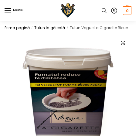
Skip
Skip
to
to
Meniu
0
navigation
content
Prima pagină
Tutun la găleată
Tutun Vogue La Cigarette Bleue la Galeata si Punga, 1 KG
/
/