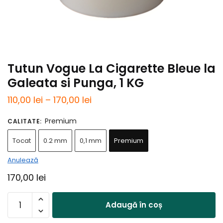
Tutun Vogue La Cigarette Bleue la
Galeata si Punga, 1 KG
Interval
110,00
lei
–
170,00
lei
de
Premium
CALITATE
:
prețuri:
Tocat
0.2 mm
0,1 mm
Premium
110,00 lei
până
Anulează
la
170,00
lei
170,00 lei
Cantitate
Adaugă în coș
Tutun
Vogue