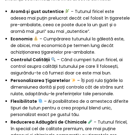
Aromă și gust autentice
– Tutunul firicel este
adesea mai puțin prelucrat decât cel folosit în țigaretele
pre-ambalate, ceea ce poate duce la un gust și o
aromă mai „puri” sau mai „autentice”.
Economia
– Cumpărarea tutunului la găleată este,
de obicei, mai economică pe termen lung decât
achiziționarea țigaretelor pre-ambalate.
Controlul Calității
– Când cumperi tutun firicel, ai
control asupra calității tutunului pe care îl folosești,
asigurându-te că fumezi doar ce este mai bun.
Personalizarea Țigaretelor
– Îți poți rula țigările la
dimensiunea dorită și poți controla cât de strâns sunt
rulate, adaptându-le preferințelor tale personale.
Flexibilitate
– Ai posibilitatea de a amesteca diferite
tipuri de tutun pentru a crea propriul blend unic,
personalizat exact pe gustul tău.
Reducerea Adăugării de Chimicale
– Tutunul firicel,
în special cel de calitate premium, are mai puține