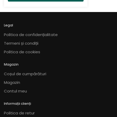
variații.
variații.
110,00 lei
până
Opțiunile
Opțiunile
la
pot
pot
170,00 lei
fi
fi
Legal
alese
alese
în
în
Politica de confidențialitate
pagina
pagina
Termeni și condiții
produsului.
produsului.
Politica de cookies
Magazin
Coșul de cumpărături
Magazin
Contul meu
Informații clienți
Politica de retur