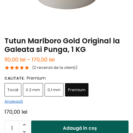
Tutun Marlboro Gold Original la
Galeata si Punga, 1 KG
Interval
110,00
lei
–
170,00
lei
de
(
2
recenzii de la clienți)
prețuri:
Premium
CALITATE
:
110,00 lei
Tocat
0.2 mm
0,1 mm
Premium
până
Anulează
la
170,00 lei
170,00
lei
Cantitate
Adaugă în coș
Tutun