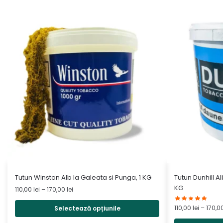
Acest
Acest
Tutun Winston Alb la Galeata si Punga, 1 KG
Tutun Dunhill A
produs
produs
KG
Interval
110,00
lei
–
170,00
lei
are
de
are
prețuri:
110,00
lei
–
170,0
Selectează opțiunile
mai
mai
110,00 lei