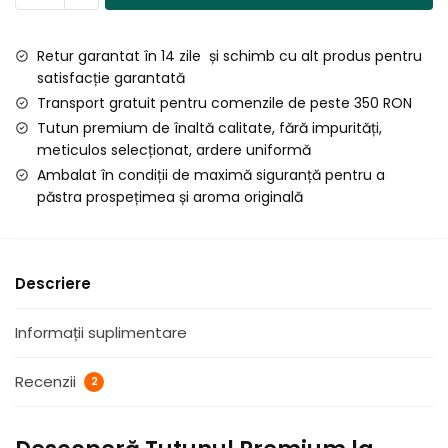
Marlboro
Gold
Retur garantat în 14 zile și schimb cu alt produs pentru
Original
satisfacție garantată
la
Transport gratuit pentru comenzile de peste 350 RON
Galeata
Tutun premium de înaltă calitate, fără impurități,
si
meticulos selecționat, ardere uniformă
Punga,
Ambalat în condiții de maximă siguranță pentru a
1
păstra prospețimea și aroma originală
KG
Descriere
Informații suplimentare
Recenzii
2