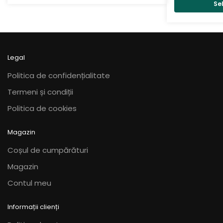
multe
multe
până
Se
variații.
variații.
la
170,00 lei
Opțiunile
Opțiunile
pot
pot
fi
fi
Legal
alese
alese
în
în
Politica de confidențialitate
pagina
pagina
Termeni și condiții
produsului.
produsului.
Politica de cookies
Magazin
Coșul de cumpărături
Magazin
Contul meu
Informații clienți