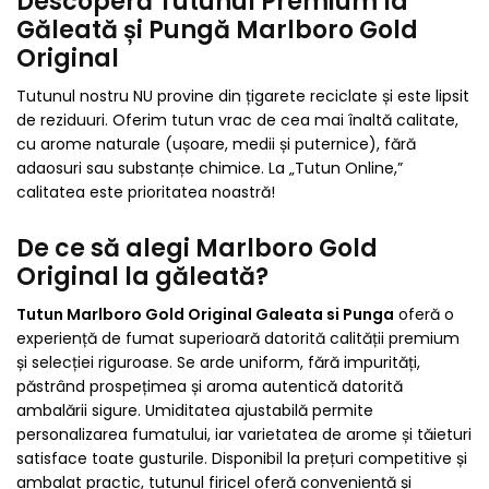
Descoperă Tutunul Premium la
Găleată și Pungă Marlboro Gold
Original
Tutunul nostru NU provine din țigarete reciclate și este lipsit
de reziduuri. Oferim tutun vrac de cea mai înaltă calitate,
cu arome naturale (ușoare, medii și puternice), fără
adaosuri sau substanțe chimice. La „Tutun Online,”
calitatea este prioritatea noastră!
De ce să alegi Marlboro Gold
Original la găleată?
Tutun Marlboro Gold Original Galeata si Punga
oferă o
experiență de fumat superioară datorită calității premium
și selecției riguroase. Se arde uniform, fără impurități,
păstrând prospețimea și aroma autentică datorită
ambalării sigure. Umiditatea ajustabilă permite
personalizarea fumatului, iar varietatea de arome și tăieturi
satisface toate gusturile. Disponibil la prețuri competitive și
ambalat practic, tutunul firicel oferă conveniență și