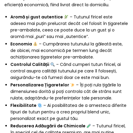
eficiență economică, fiind livrat direct la domiciliu.
Aromă și gust autentice
– Tutunul firicel este
adesea mai puțin prelucrat decât cel folosit în țigaretele
pre-ambalate, ceea ce poate duce la un gust și o
aromă mai „puri” sau mai „autentice”.
Economia
– Cumpărarea tutunului la găleată este,
de obicei, mai economică pe termen lung decât
achiziționarea țigaretelor pre-ambalate.
Controlul Calității
– Când cumperi tutun firicel, ai
control asupra calității tutunului pe care îl folosești,
asigurându-te că fumezi doar ce este mai bun.
Personalizarea Țigaretelor
– Îți poți rula țigările la
dimensiunea dorită și poți controla cât de strâns sunt
rulate, adaptându-le preferințelor tale personale.
Flexibilitate
– Ai posibilitatea de a amesteca diferite
tipuri de tutun pentru a crea propriul blend unic,
personalizat exact pe gustul tău.
Reducerea Adăugării de Chimicale
– Tutunul firicel,
în special cel de calitate premium, are mai puține