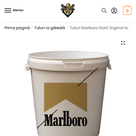
Skip
Skip
to
to
Meniu
0
navigation
content
Prima pagină
Tutun la găleată
Tutun Marlboro Gold Original la Galeata si Punga, 1 KG
/
/