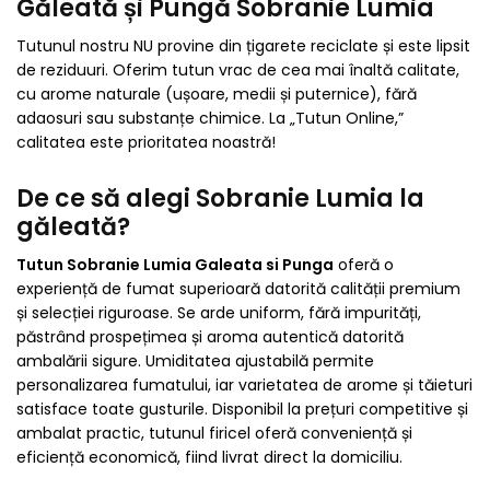
Găleată și Pungă Sobranie Lumia
Tutunul nostru NU provine din țigarete reciclate și este lipsit
de reziduuri. Oferim tutun vrac de cea mai înaltă calitate,
cu arome naturale (ușoare, medii și puternice), fără
adaosuri sau substanțe chimice. La „Tutun Online,”
calitatea este prioritatea noastră!
De ce să alegi Sobranie Lumia la
găleată?
Tutun Sobranie Lumia Galeata si Punga
oferă o
experiență de fumat superioară datorită calității premium
și selecției riguroase. Se arde uniform, fără impurități,
păstrând prospețimea și aroma autentică datorită
ambalării sigure. Umiditatea ajustabilă permite
personalizarea fumatului, iar varietatea de arome și tăieturi
satisface toate gusturile. Disponibil la prețuri competitive și
ambalat practic, tutunul firicel oferă conveniență și
eficiență economică, fiind livrat direct la domiciliu.