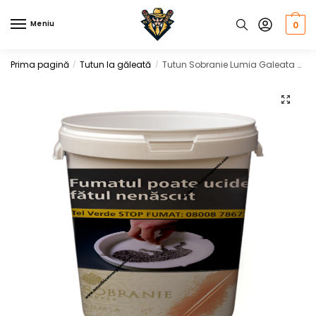
Skip
Skip
to
to
Meniu
0
navigation
content
Prima pagină
Tutun la găleată
Tutun Sobranie Lumia Galeata si Punga, 1 KG
/
/