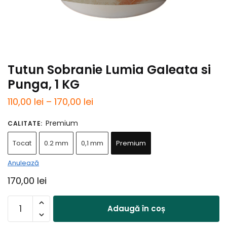
Tutun Sobranie Lumia Galeata si
Punga, 1 KG
Interval
110,00
lei
–
170,00
lei
de
Premium
CALITATE
:
prețuri:
Tocat
0.2 mm
0,1 mm
Premium
110,00 lei
până
Anulează
la
170,00
lei
170,00 lei
Cantitate
Adaugă în coș
Tutun
Sobranie