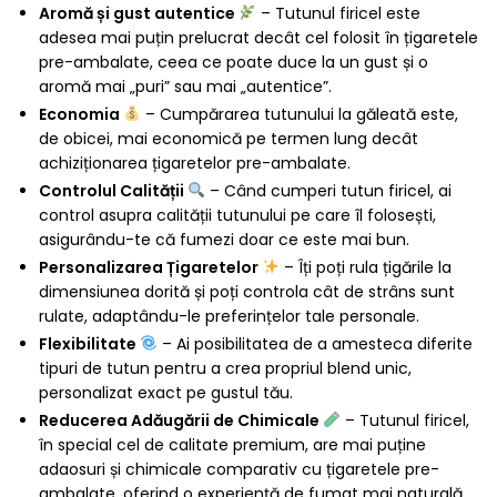
Aromă și gust autentice
– Tutunul firicel este
adesea mai puțin prelucrat decât cel folosit în țigaretele
pre-ambalate, ceea ce poate duce la un gust și o
aromă mai „puri” sau mai „autentice”.
Economia
– Cumpărarea tutunului la găleată este,
de obicei, mai economică pe termen lung decât
achiziționarea țigaretelor pre-ambalate.
Controlul Calității
– Când cumperi tutun firicel, ai
control asupra calității tutunului pe care îl folosești,
asigurându-te că fumezi doar ce este mai bun.
Personalizarea Țigaretelor
– Îți poți rula țigările la
dimensiunea dorită și poți controla cât de strâns sunt
rulate, adaptându-le preferințelor tale personale.
Flexibilitate
– Ai posibilitatea de a amesteca diferite
tipuri de tutun pentru a crea propriul blend unic,
personalizat exact pe gustul tău.
Reducerea Adăugării de Chimicale
– Tutunul firicel,
în special cel de calitate premium, are mai puține
adaosuri și chimicale comparativ cu țigaretele pre-
ambalate, oferind o experiență de fumat mai naturală.