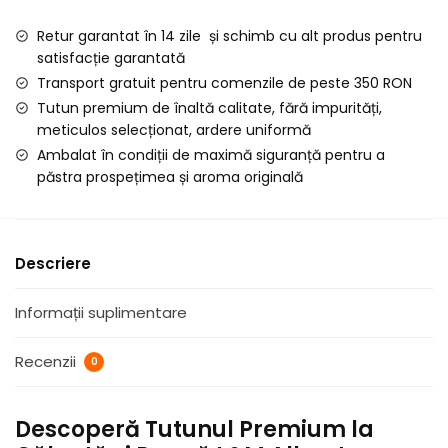
Albastru
Retur garantat în 14 zile și schimb cu alt produs pentru
la
satisfacție garantată
Galeata
Transport gratuit pentru comenzile de peste 350 RON
si
Tutun premium de înaltă calitate, fără impurități,
Punga,
meticulos selecționat, ardere uniformă
1
Ambalat în condiții de maximă siguranță pentru a
KG
păstra prospețimea și aroma originală
Descriere
Informații suplimentare
Recenzii
0
Descoperă Tutunul Premium la