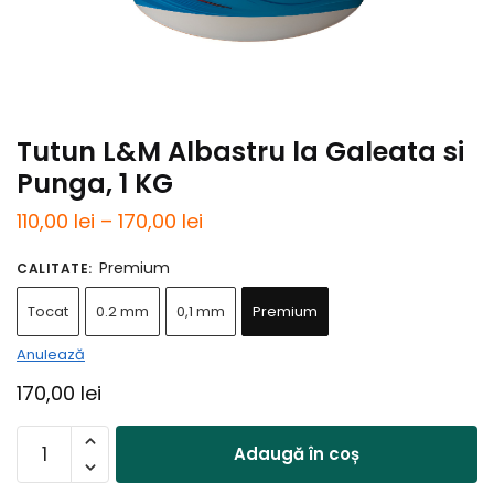
Tutun L&M Albastru la Galeata si
Punga, 1 KG
Interval
110,00
lei
–
170,00
lei
de
Premium
CALITATE
:
prețuri:
Tocat
0.2 mm
0,1 mm
Premium
110,00 lei
până
Anulează
la
170,00
lei
170,00 lei
Cantitate
Adaugă în coș
Tutun
L&M