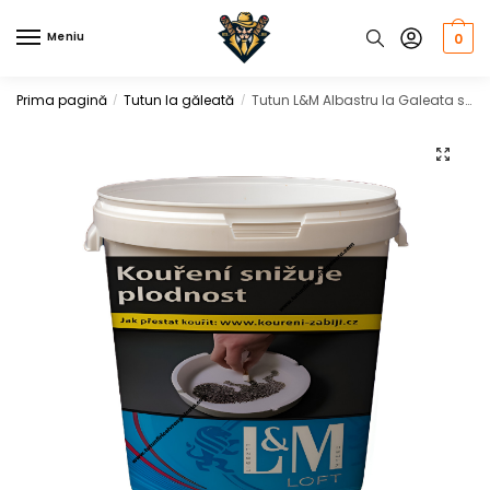
Skip
Skip
to
to
Meniu
0
navigation
content
Prima pagină
Tutun la găleată
Tutun L&M Albastru la Galeata si Punga, 1 KG
/
/