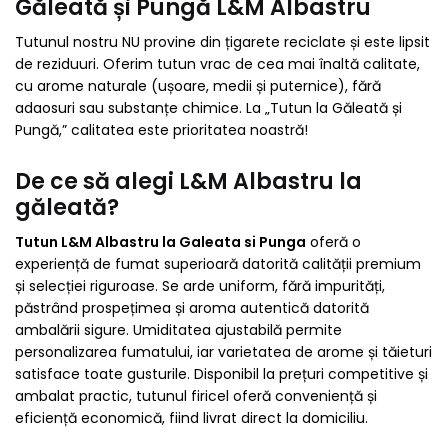
Găleată și Pungă L&M Albastru
Tutunul nostru NU provine din țigarete reciclate și este lipsit
de reziduuri. Oferim tutun vrac de cea mai înaltă calitate,
cu arome naturale (ușoare, medii și puternice), fără
adaosuri sau substanțe chimice. La „Tutun la Găleată și
Pungă,” calitatea este prioritatea noastră!
De ce să alegi L&M Albastru la
găleată?
Tutun L&M Albastru la Galeata si Punga
oferă o
experiență de fumat superioară datorită calității premium
și selecției riguroase. Se arde uniform, fără impurități,
păstrând prospețimea și aroma autentică datorită
ambalării sigure. Umiditatea ajustabilă permite
personalizarea fumatului, iar varietatea de arome și tăieturi
satisface toate gusturile. Disponibil la prețuri competitive și
ambalat practic, tutunul firicel oferă conveniență și
eficiență economică, fiind livrat direct la domiciliu.