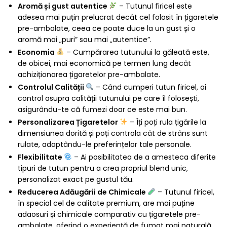
Aromă și gust autentice
– Tutunul firicel este
adesea mai puțin prelucrat decât cel folosit în țigaretele
pre-ambalate, ceea ce poate duce la un gust și o
aromă mai „puri” sau mai „autentice”.
Economia
– Cumpărarea tutunului la găleată este,
de obicei, mai economică pe termen lung decât
achiziționarea țigaretelor pre-ambalate.
Controlul Calității
– Când cumperi tutun firicel, ai
control asupra calității tutunului pe care îl folosești,
asigurându-te că fumezi doar ce este mai bun.
Personalizarea Țigaretelor
– Îți poți rula țigările la
dimensiunea dorită și poți controla cât de strâns sunt
rulate, adaptându-le preferințelor tale personale.
Flexibilitate
– Ai posibilitatea de a amesteca diferite
tipuri de tutun pentru a crea propriul blend unic,
personalizat exact pe gustul tău.
Reducerea Adăugării de Chimicale
– Tutunul firicel,
în special cel de calitate premium, are mai puține
adaosuri și chimicale comparativ cu țigaretele pre-
ambalate, oferind o experiență de fumat mai naturală.