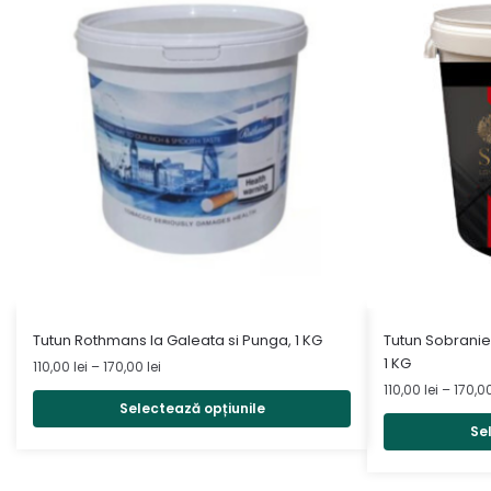
Acest
Acest
Tutun Rothmans la Galeata si Punga, 1 KG
Tutun Sobranie
produs
produs
1 KG
Interval
110,00
lei
–
170,00
lei
are
de
are
110,00
lei
–
170,0
prețuri:
Selectează opțiunile
mai
mai
110,00 lei
Se
multe
multe
până
variații.
variații.
la
170,00 lei