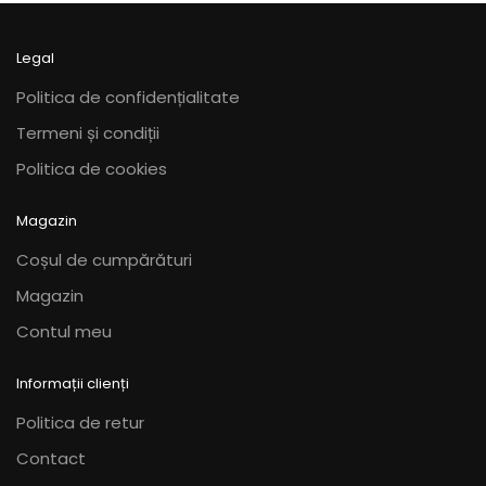
Opțiunile
Opțiunile
pot
pot
fi
fi
Legal
alese
alese
Politica de confidențialitate
în
în
Termeni și condiții
pagina
pagina
produsului.
produsului.
Politica de cookies
Magazin
Coșul de cumpărături
Magazin
Contul meu
Informații clienți
Politica de retur
Contact