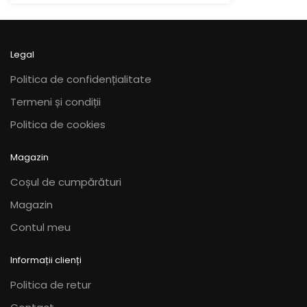
variații.
variații.
până
la
Opțiunile
Opțiunile
170,00 lei
pot
pot
fi
fi
Legal
alese
alese
Politica de confidențialitate
în
în
Termeni și condiții
pagina
pagina
produsului.
produsului.
Politica de cookies
Magazin
Coșul de cumpărături
Magazin
Contul meu
Informații clienți
Politica de retur