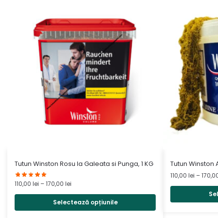
Acest
Acest
Tutun Winston Rosu la Galeata si Punga, 1 KG
Tutun Winston A
produs
produs
110,00
lei
–
170,0
Interval
110,00
lei
–
170,00
lei
are
are
de
Se
mai
mai
prețuri:
Selectează opțiunile
multe
multe
110,00 lei