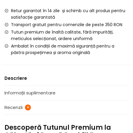
Evoque
Retur garantat în 14 zile și schimb cu alt produs pentru
Rose
satisfacție garantată
la
Transport gratuit pentru comenzile de peste 350 RON
Galeata
Tutun premium de înaltă calitate, fără impurități,
si
meticulos selecționat, ardere uniformă
Punga,
Ambalat în condiții de maximă siguranță pentru a
1
păstra prospețimea și aroma originală
KG
Descriere
Informații suplimentare
Recenzii
0
Descoperă Tutunul Premium la