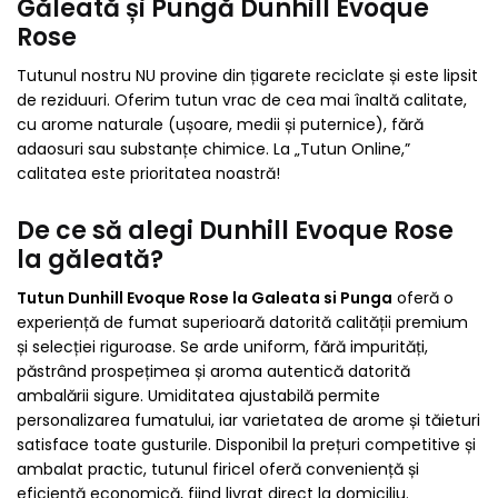
Găleată și Pungă Dunhill Evoque
Rose
Tutunul nostru NU provine din țigarete reciclate și este lipsit
de reziduuri. Oferim tutun vrac de cea mai înaltă calitate,
cu arome naturale (ușoare, medii și puternice), fără
adaosuri sau substanțe chimice. La „Tutun Online,”
calitatea este prioritatea noastră!
De ce să alegi Dunhill Evoque Rose
la găleată?
Tutun Dunhill Evoque Rose la Galeata si Punga
oferă o
experiență de fumat superioară datorită calității premium
și selecției riguroase. Se arde uniform, fără impurități,
păstrând prospețimea și aroma autentică datorită
ambalării sigure. Umiditatea ajustabilă permite
personalizarea fumatului, iar varietatea de arome și tăieturi
satisface toate gusturile. Disponibil la prețuri competitive și
ambalat practic, tutunul firicel oferă conveniență și
eficiență economică, fiind livrat direct la domiciliu.