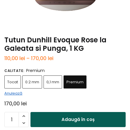
Tutun Dunhill Evoque Rose la
Galeata si Punga, 1 KG
Interval
110,00
lei
–
170,00
lei
de
Premium
CALITATE
:
prețuri:
Tocat
0.2 mm
0,1 mm
Premium
110,00 lei
până
Anulează
la
170,00
lei
170,00 lei
Cantitate
Adaugă în coș
Tutun
Dunhill