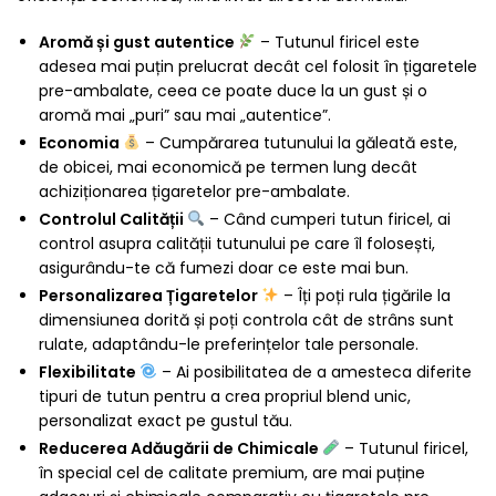
Aromă și gust autentice
– Tutunul firicel este
adesea mai puțin prelucrat decât cel folosit în țigaretele
pre-ambalate, ceea ce poate duce la un gust și o
aromă mai „puri” sau mai „autentice”.
Economia
– Cumpărarea tutunului la găleată este,
de obicei, mai economică pe termen lung decât
achiziționarea țigaretelor pre-ambalate.
Controlul Calității
– Când cumperi tutun firicel, ai
control asupra calității tutunului pe care îl folosești,
asigurându-te că fumezi doar ce este mai bun.
Personalizarea Țigaretelor
– Îți poți rula țigările la
dimensiunea dorită și poți controla cât de strâns sunt
rulate, adaptându-le preferințelor tale personale.
Flexibilitate
– Ai posibilitatea de a amesteca diferite
tipuri de tutun pentru a crea propriul blend unic,
personalizat exact pe gustul tău.
Reducerea Adăugării de Chimicale
– Tutunul firicel,
în special cel de calitate premium, are mai puține