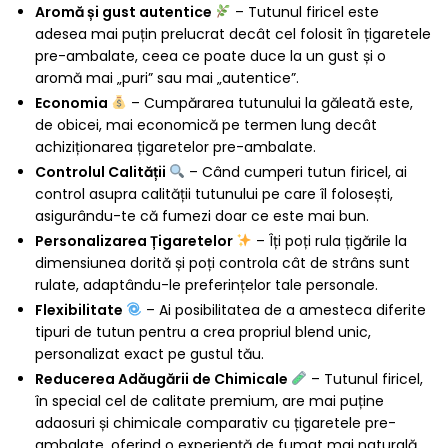
Aromă și gust autentice
– Tutunul firicel este
adesea mai puțin prelucrat decât cel folosit în țigaretele
pre-ambalate, ceea ce poate duce la un gust și o
aromă mai „puri” sau mai „autentice”.
Economia
– Cumpărarea tutunului la găleată este,
de obicei, mai economică pe termen lung decât
achiziționarea țigaretelor pre-ambalate.
Controlul Calității
– Când cumperi tutun firicel, ai
control asupra calității tutunului pe care îl folosești,
asigurându-te că fumezi doar ce este mai bun.
Personalizarea Țigaretelor
– Îți poți rula țigările la
dimensiunea dorită și poți controla cât de strâns sunt
rulate, adaptându-le preferințelor tale personale.
Flexibilitate
– Ai posibilitatea de a amesteca diferite
tipuri de tutun pentru a crea propriul blend unic,
personalizat exact pe gustul tău.
Reducerea Adăugării de Chimicale
– Tutunul firicel,
în special cel de calitate premium, are mai puține
adaosuri și chimicale comparativ cu țigaretele pre-
ambalate, oferind o experiență de fumat mai naturală.