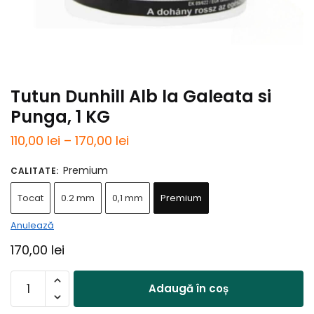
Tutun Dunhill Alb la Galeata si
Punga, 1 KG
Interval
110,00
lei
–
170,00
lei
de
Premium
CALITATE
:
prețuri:
Tocat
0.2 mm
0,1 mm
Premium
110,00 lei
până
Anulează
la
170,00
lei
170,00 lei
Cantitate
Adaugă în coș
Tutun
Dunhill