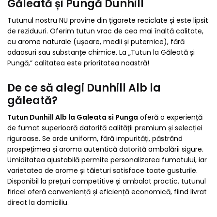
Găleată și Pungă Dunhill
Tutunul nostru NU provine din țigarete reciclate și este lipsit
de reziduuri. Oferim tutun vrac de cea mai înaltă calitate,
cu arome naturale (ușoare, medii și puternice), fără
adaosuri sau substanțe chimice. La „Tutun la Găleată și
Pungă,” calitatea este prioritatea noastră!
De ce să alegi Dunhill Alb la
găleată?
Tutun Dunhill Alb la Galeata si Punga
oferă o experiență
de fumat superioară datorită calității premium și selecției
riguroase. Se arde uniform, fără impurități, păstrând
prospețimea și aroma autentică datorită ambalării sigure.
Umiditatea ajustabilă permite personalizarea fumatului, iar
varietatea de arome și tăieturi satisface toate gusturile.
Disponibil la prețuri competitive și ambalat practic, tutunul
firicel oferă conveniență și eficiență economică, fiind livrat
direct la domiciliu.