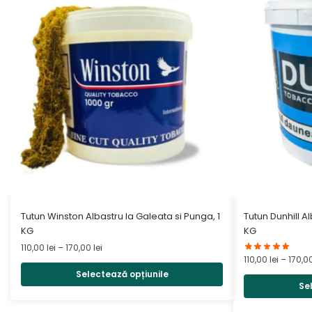
Acest
Acest
Tutun Winston Albastru la Galeata si Punga, 1
Tutun Dunhill A
produs
produs
KG
KG
are
are
Interval
110,00
lei
–
170,00
lei
110,00
lei
–
170,0
de
mai
mai
prețuri:
Selectează opțiunile
multe
multe
Se
110,00 lei
variații.
variații.
până