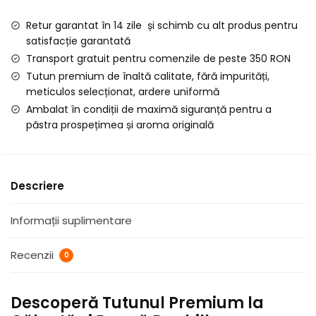
Alb
Retur garantat în 14 zile și schimb cu alt produs pentru
la
satisfacție garantată
Galeata
Transport gratuit pentru comenzile de peste 350 RON
si
Tutun premium de înaltă calitate, fără impurități,
Punga,
meticulos selecționat, ardere uniformă
1
Ambalat în condiții de maximă siguranță pentru a
KG
păstra prospețimea și aroma originală
Descriere
Informații suplimentare
Recenzii
0
Descoperă Tutunul Premium la