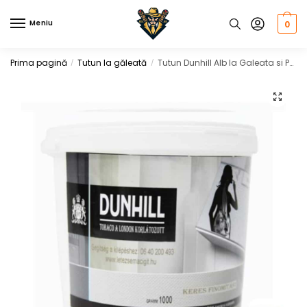
Skip
Skip
to
to
Meniu
0
navigation
content
Prima pagină
Tutun la găleată
Tutun Dunhill Alb la Galeata si Punga, 1 KG
/
/