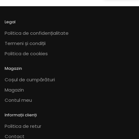
Opțiunile
Opțiunile
la
170,00 lei
pot
pot
fi
fi
Legal
alese
alese
în
în
Politica de confidențialitate
pagina
pagina
Termeni și condiții
produsului.
produsului.
Politica de cookies
Magazin
Coșul de cumpărături
Magazin
Contul meu
Informații clienți
Politica de retur
Contact